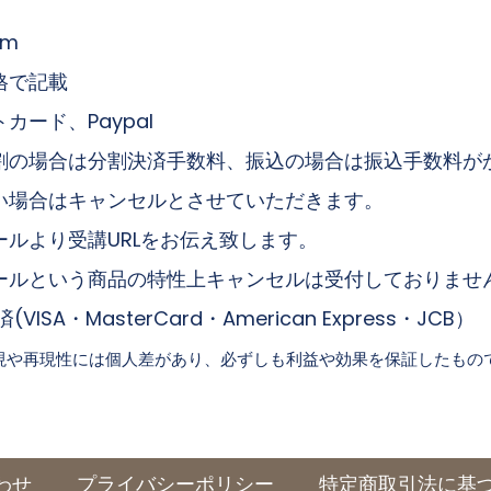
します。
om
で記載
ド、Paypal
割の場合は分割決済手数料、振込の場合は振込手数料が
い場合はキャンセルとさせていただきます。
ルより受講URLをお伝え致します。
という商品の特性上キャンセルは受付しておりませ
sterCard・American Express・JCB）
現や再現性には個人差があり、必ずしも利益や効果を保証したもの
わせ
プライバシーポリシー
特定商取引法に基