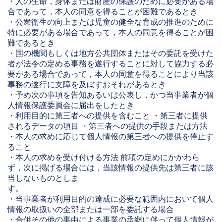
・人の生命，身体または財産の保護のために必要がある場
合であって，本人の同意を得ることが困難であるとき
・公衆衛生の向上または児童の健全な育成の推進のために
特に必要がある場合であって，本人の同意を得ることが困
難であるとき
・国の機関もしくは地方公共団体またはその委託を受けた
者が法令の定める事務を遂行することに対して協力する必
要がある場合であって，本人の同意を得ることにより当該
事務の遂行に支障を及ぼすおそれがあるとき
・予め次の事項を告知あるいは公表し，かつ当事業者が個
人情報保護委員会に届出をしたとき
・利用目的に第三者への提供を含むこと ・第三者に提供
されるデータの項目 ・第三者への提供の手段または方法
・本人の求めに応じて個人情報の第三者への提供を停止す
ること
・本人の求めを受け付ける方法 前項の定めにかかわら
ず，次に掲げる場合には，当該情報の提供先は第三者に該
当しないものとしま
す。
・当事業者が利用目的の達成に必要な範囲内において個人
情報の取扱いの全部または一部を委託する場合
・合併その他の事由による事業の承継に伴って個人情報が