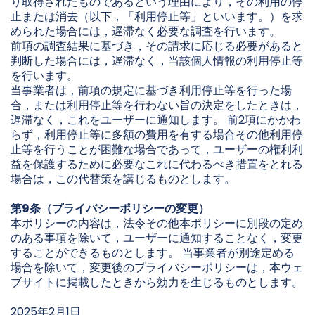
り取得されたものであるという理由により，その利用の停
止または消去（以下，「利用停止等」といいます。）を求
められた場合には，遅滞なく必要な調査を行います。
前項の調査結果に基づき，その請求に応じる必要があると
判断した場合には，遅滞なく，当該個人情報の利用停止等
を行います。
当事業者は，前項の規定に基づき利用停止等を行った場
合，または利用停止等を行わない旨の決定をしたときは，
遅滞なく，これをユーザーに通知します。 前2項にかかわ
らず，利用停止等に多額の費用を有する場合その他利用停
止等を行うことが困難な場合であって，ユーザーの権利利
益を保護するために必要なこれに代わるべき措置をとれる
場合は，この代替策を講じるものとします。
第9条（プライバシーポリシーの変更）
本ポリシーの内容は，法令その他本ポリシーに別段の定め
のある事項を除いて，ユーザーに通知することなく，変更
することができるものとします。 当事業者が別途定める
場合を除いて，変更後のプライバシーポリシーは，本ウェ
ブサイトに掲載したときから効力を生じるものとします。
2025年2月1日