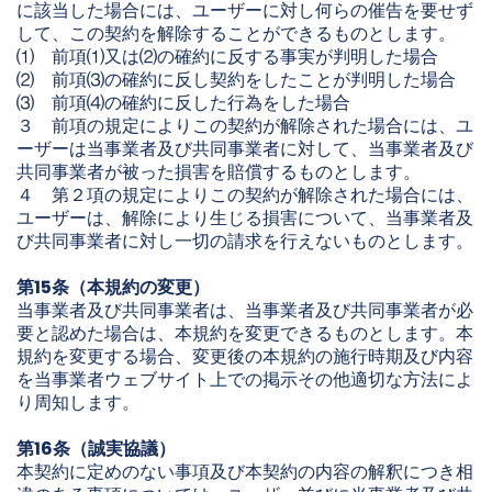
に該当した場合には、ユーザーに対し何らの催告を要せず
して、この契約を解除することができるものとします。
⑴ 前項⑴又は⑵の確約に反する事実が判明した場合
⑵ 前項⑶の確約に反し契約をしたことが判明した場合
⑶ 前項⑷の確約に反した行為をした場合
３ 前項の規定によりこの契約が解除された場合には、ユ
ーザーは当事業者及び共同事業者に対して、当事業者及び
共同事業者が被った損害を賠償するものとします。
４ 第２項の規定によりこの契約が解除された場合には、
ユーザーは、解除により生じる損害について、当事業者及
び共同事業者に対し一切の請求を行えないものとします。
第15条（本規約の変更）
当事業者及び共同事業者は、当事業者及び共同事業者が必
要と認めた場合は、本規約を変更できるものとします。本
規約を変更する場合、変更後の本規約の施行時期及び内容
を当事業者ウェブサイト上での掲示その他適切な方法によ
り周知します。
第16条（誠実協議）
本契約に定めのない事項及び本契約の内容の解釈につき相