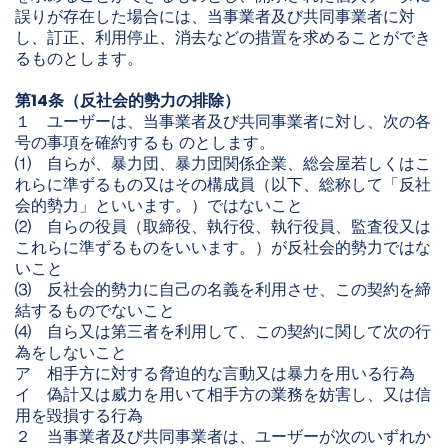
誤りが存在した場合には、当事業者及び共同事業者に対
し、訂正、利用停止、消去などの措置を求めることができ
るものとします。
第14条（反社会的勢力の排除）
１ ユーザーは、当事業者及び共同事業者に対し、次の各
号の事項を確約するも のとします。
⑴ 自らが、暴力団、暴力団関係企業、総会屋若しくはこ
れらに準ずるもの又はその構成員（以下、総称して「反社
会的勢力」といいます。）ではないこと
⑵ 自らの役員（取締役、執行役、執行役員、監査役又は
これらに準ずるものをいいます。）が反社会的勢力ではな
いこと
⑶ 反社会的勢力に自己の名義を利用させ、この契約を締
結するものでないこと
⑷ 自ら又は第三者を利用して、この契約に関して次の行
為をしないこと
ア 相手方に対する脅迫的な言動又は暴力を用いる行為
イ 偽計又は威力を用いて相手方の業務を妨害し、又は信
用を毀損する行為
２ 当事業者及び共同事業者は、ユーザーが次のいずれか