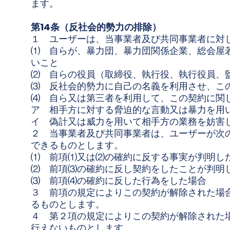
ます。
第14条（反社会的勢力の排除）
１ ユーザーは、当事業者及び共同事業者に対
⑴ 自らが、暴力団、暴力団関係企業、総会屋
いこと
⑵ 自らの役員（取締役、執行役、執行役員、
⑶ 反社会的勢力に自己の名義を利用させ、こ
⑷ 自ら又は第三者を利用して、この契約に関
ア 相手方に対する脅迫的な言動又は暴力を用
イ 偽計又は威力を用いて相手方の業務を妨害
２ 当事業者及び共同事業者は、ユーザーが次
できるものとします。
⑴ 前項⑴又は⑵の確約に反する事実が判明し
⑵ 前項⑶の確約に反し契約をしたことが判明
⑶ 前項⑷の確約に反した行為をした場合
３ 前項の規定によりこの契約が解除された場
るものとします。
４ 第２項の規定によりこの契約が解除された
行えないものとします。